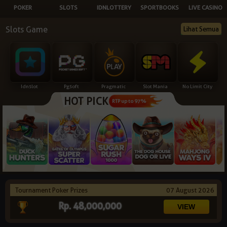
POKER
SLOTS
IDNLOTTERY
SPORTBOOKS
LIVE CASINO
NEW
Slots Game
Lihat Semua
TANGKAS
RTP
DEPOSIT
WITHDRAW
Idnslot
Pgsoft
Pragmatic
Slot Mania
No Limit City
HOT PICK
PROMOSI
RTP up to 97%
DOWNLOAD
REFERRAL
JACKPOT
Tournament Poker Prizes
07 August 2026
VIP MEMBER
Rp. 48,000,000
HUBUNGI KAMI