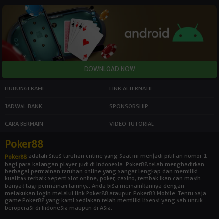
HUBUNGI KAMI
LINK ALTERNATIF
JADWAL BANK
SPONSORSHIP
CARA BERMAIN
VIDEO TUTORIAL
Poker88
adalah situs taruhan online yang saat ini menjadi pilihan nomor 1
Poker88
bagi para kalangan player judi di Indonesia. Poker88 telah menghadirkan
berbagai permainan taruhan online yang sangat lengkap dan memiliki
kualitas terbaik seperti slot online, poker, casino, tembak ikan dan masih
banyak lagi permainan lainnya. Anda bisa memainkannya dengan
melakukan login melalui link Poker88 ataupun Poker88 Mobile. Tentu saja
game Poker88 yang kami sediakan telah memiliki lisensi yang sah untuk
beroperasi di Indonesia maupun di Asia.