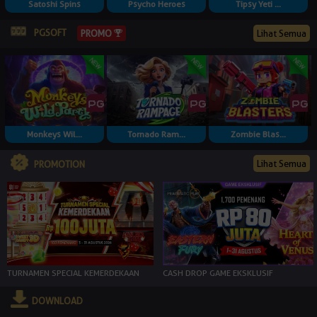
Satoshi Spins
Psycho Heroes
Tipsy Yeti ...
PGSOFT
Lihat Semua
PROMO
Monkeys Wil...
Tornado Ram...
Zombie Blas...
Lihat Semua
PROMOTION
TURNAMEN SPECIAL KEMERDEKAAN
CASH DROP GAME EKSKLUSIF
DOWNLOAD