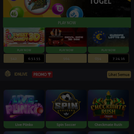
542
6:51:54
564
034
7:24:15
IDNLIVE
Lihat Semua
PROMO
Live Plinko
Spin Soccer
Checkmate Rush