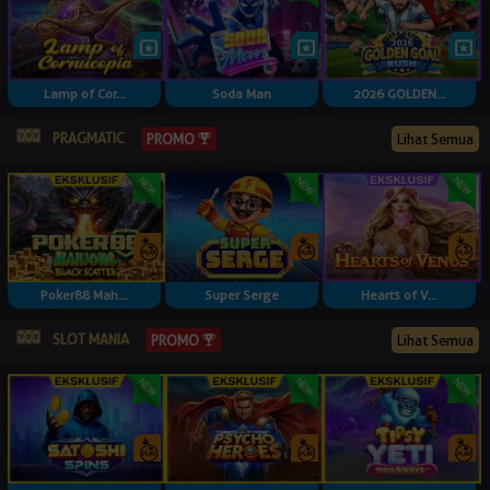
Lamp of Cor...
Soda Man
2026 GOLDEN...
PRAGMATIC
Lihat Semua
PROMO
Poker88 Mah...
Super Serge
Hearts of V...
SLOT MANIA
Lihat Semua
PROMO