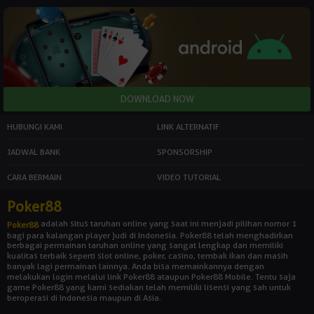
HUBUNGI KAMI
LINK ALTERNATIF
JADWAL BANK
SPONSORSHIP
CARA BERMAIN
VIDEO TUTORIAL
Poker88
adalah situs taruhan online yang saat ini menjadi pilihan nomor 1
Poker88
bagi para kalangan player judi di Indonesia. Poker88 telah menghadirkan
berbagai permainan taruhan online yang sangat lengkap dan memiliki
kualitas terbaik seperti slot online, poker, casino, tembak ikan dan masih
banyak lagi permainan lainnya. Anda bisa memainkannya dengan
melakukan login melalui link Poker88 ataupun Poker88 Mobile. Tentu saja
game Poker88 yang kami sediakan telah memiliki lisensi yang sah untuk
beroperasi di Indonesia maupun di Asia.