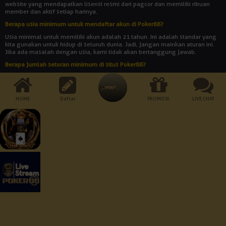
website yang mendapatkan lisensi resmi dari pagcor dan memiliki ribuan
member dan aktif setiap harinya.
Berapa usia minimum untuk mendaftar akun di Poker88?
Usia minimal untuk memiliki akun adalah 21 tahun. Ini adalah standar yang
kita gunakan untuk hidup di seluruh dunia. Jadi, jangan mainkan aturan ini.
Jika ada masalah dengan usia, kami tidak akan bertanggung jawab.
Berapa jumlah setoran minimum di situs Poker88?
Jumlah setoran minimum adalah Rp 10.000. Bukankah itu rendah? Dengan
uang yang begitu banyak, Anda bisa memainkan semua jenis permainan
yang disediakan oleh agen judi online POKER88.
HOME
Daftar
PROMOSI
LIVE CHAT
Cara Pembayaran:
Dukungan Perangkat :
Keamanan Terjamin :
© 2026 Poker88. All Rights Reserved | 18+