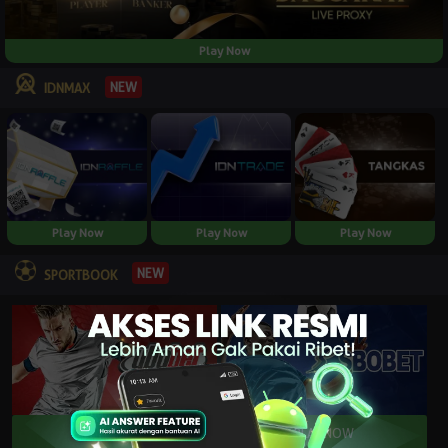
Play Now
NEW
IDNMAX
Play Now
Play Now
Play Now
NEW
SPORTBOOK