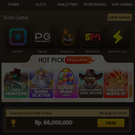
POKER
SLOTS
IDNLOTTERY
SPORTBOOKS
LIVE CASINO
NEW
Slots Game
Lihat Semua
TANGKAS
RTP
DEPOSIT
WITHDRAW
Idnslot
Pgsoft
Pragmatic
Slot Mania
No Limit City
HOT PICK
PROMOSI
RTP up to 97%
DOWNLOAD
REFERRAL
JACKPOT
Tournament Poker Prizes
08 August 2026
VIP MEMBER
Rp. 66,000,000
HUBUNGI KAMI