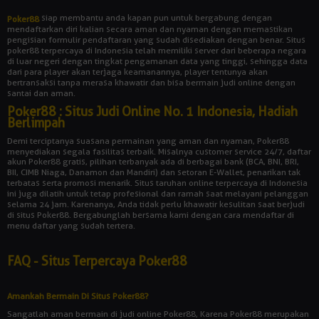
siap membantu anda kapan pun untuk bergabung dengan
Poker88
mendaftarkan diri kalian secara aman dan nyaman dengan memastikan
pengisian formulir pendaftaran yang sudah disediakan dengan benar. Situs
poker88 terpercaya di Indonesia telah memiliki server dari beberapa negara
di luar negeri dengan tingkat pengamanan data yang tinggi, sehingga data
dari para player akan terjaga keamanannya, player tentunya akan
bertransaksi tanpa merasa khawatir dan bisa bermain judi online dengan
santai dan aman.
Poker88 : Situs Judi Online No. 1 Indonesia, Hadiah
Berlimpah
Demi terciptanya suasana permainan yang aman dan nyaman, Poker88
menyediakan segala fasilitas terbaik. Misalnya customer service 24/7, daftar
akun Poker88 gratis, pilihan terbanyak ada di berbagai bank (BCA, BNI, BRI,
BII, CIMB Niaga, Danamon dan Mandiri) dan setoran E-Wallet, penarikan tak
terbatas serta promosi menarik. Situs taruhan online terpercaya di Indonesia
ini juga dilatih untuk tetap profesional dan ramah saat melayani pelanggan
selama 24 jam. Karenanya, Anda tidak perlu khawatir kesulitan saat berjudi
di situs Poker88. Bergabunglah bersama kami dengan cara mendaftar di
menu daftar yang sudah tertera.
FAQ - Situs Terpercaya Poker88
Amankah Bermain Di Situs Poker88?
Sangatlah aman bermain di judi online Poker88, Karena Poker88 merupakan