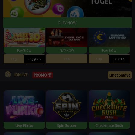
213
6:59:25
226
109
7:7:13
IDNLIVE
Lihat Semua
PROMO
Live Plinko
Spin Soccer
Checkmate Rush