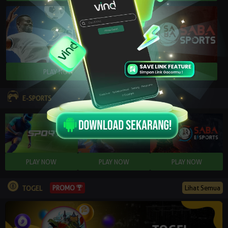
E-SPORTS
Lihat Semua
PROMO
TOGEL