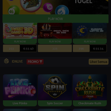
253
6:55:39
223
396
6:55:33
IDNLIVE
PROMO
Lihat Semua
Live Plinko
Spin Soccer
Checkmate Rush