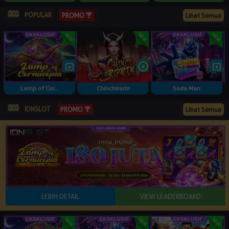
POPULAR
PROMO
Lihat Semua
Lamp of Cor...
Chinchirorin
Soda Man
IDNSLOT
PROMO
Lihat Semua