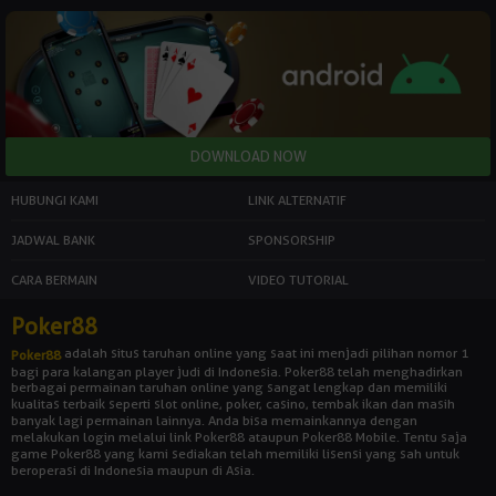
HUBUNGI KAMI
LINK ALTERNATIF
JADWAL BANK
SPONSORSHIP
CARA BERMAIN
VIDEO TUTORIAL
Poker88
adalah situs taruhan online yang saat ini menjadi pilihan nomor 1
Poker88
bagi para kalangan player judi di Indonesia. Poker88 telah menghadirkan
berbagai permainan taruhan online yang sangat lengkap dan memiliki
kualitas terbaik seperti slot online, poker, casino, tembak ikan dan masih
banyak lagi permainan lainnya. Anda bisa memainkannya dengan
melakukan login melalui link Poker88 ataupun Poker88 Mobile. Tentu saja
game Poker88 yang kami sediakan telah memiliki lisensi yang sah untuk
beroperasi di Indonesia maupun di Asia.