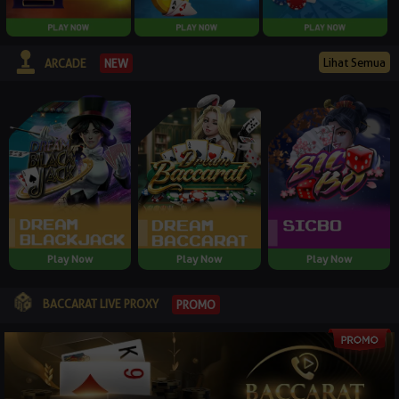
Lihat Semua
NEW
ARCADE
Play Now
Play Now
Play Now
BACCARAT LIVE PROXY
PROMO