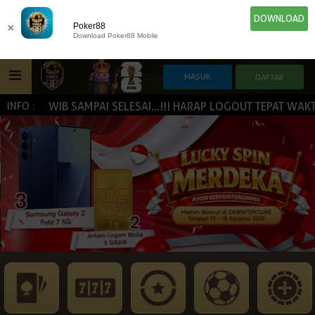
DOWNLOAD
×
Poker88
Download Poker88 Mobile
00 WIB SAMPAI SELESAI...!!! HARAP LOGOUT TEPAT WAKTUKINI
INFO :
HOME
IDN E-LOTTERY
POKER
SLOT GAME
NEW
NEW
SPORTBOOK
LIVE CASINO
IDNLIVE
NEW
ESPORTS
TOGEL
ARCADE
NEW
NEW
NEW
TEMBAK IKAN
IDNRAFFLE
IDNTRADE