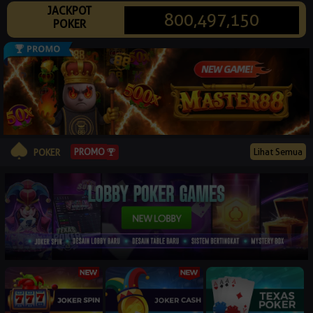
JACKPOT
© 2026 poker88.cards. All Rights Reserved | 18+
800,497,150
POKER
PROMO
Lihat Semua
POKER